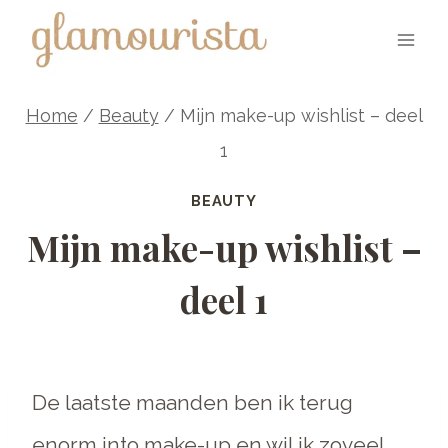
Skip
to
content
Home
/
Beauty
/
Mijn make-up wishlist – deel
1
BEAUTY
Mijn make-up wishlist –
deel 1
De laatste maanden ben ik terug
enorm into make-up en wil ik zoveel