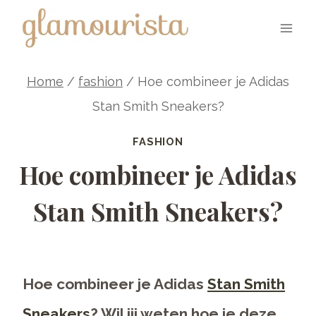
Skip
to
content
Home
/
fashion
/
Hoe combineer je Adidas
Stan Smith Sneakers?
FASHION
Hoe combineer je Adidas
Stan Smith Sneakers?
Hoe combineer je Adidas
Stan Smith
Sneakers
? Wil jij weten hoe je deze