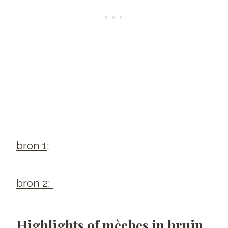
bron 1
:
bron 2:
Highlights of mèches in bruin